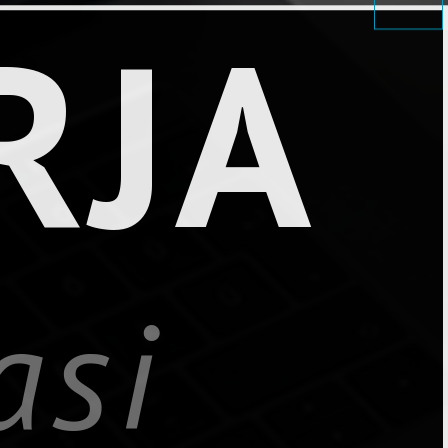
KIN
erinteg